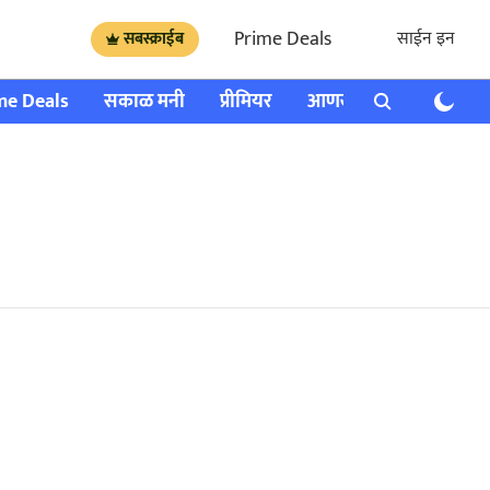
Prime Deals
साईन इन
सबस्क्राईब
me Deals
सकाळ मनी
प्रीमियर
आणखी
राशी भविष्य