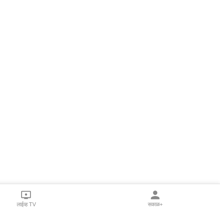
लाईव्ह TV
सकाळ+