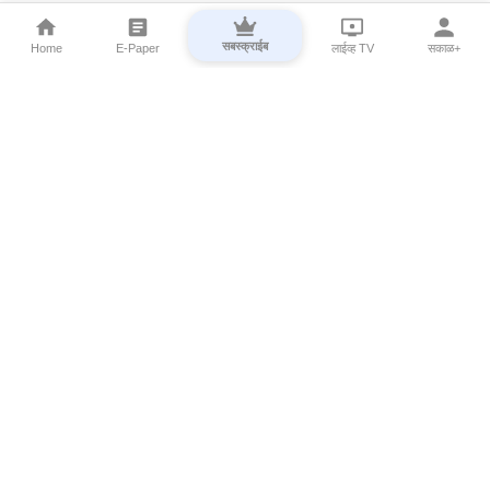
सबस्क्राईब
Home
E-Paper
लाईव्ह TV
सकाळ+
⌄
Marathi News
⌄
About Esakal
⌄
Digital Products
⌄
Sakal Programs