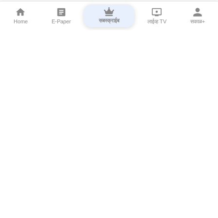
सबस्क्राईब
Home
E-Paper
लाईव्ह TV
सकाळ+
⌄
Marathi News
⌄
About Esakal
⌄
Digital Products
⌄
Sakal Programs