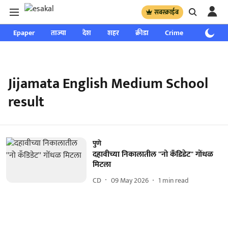
सबस्क्राईब
Epaper
ताज्या
देश
शहर
क्रीडा
Crime
साप्ताहिक
Jijamata English Medium School
result
पुणे
दहावीच्या निकालातील ''नो कॅंडिडेट'' गोंधळ
मिटला
CD
09 May 2026
1
min read