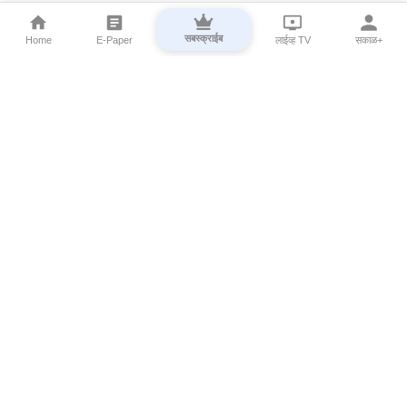
सबस्क्राईब
Home
E-Paper
लाईव्ह TV
सकाळ+
⌄
Marathi News
⌄
About Esakal
⌄
Digital Products
⌄
Sakal Programs