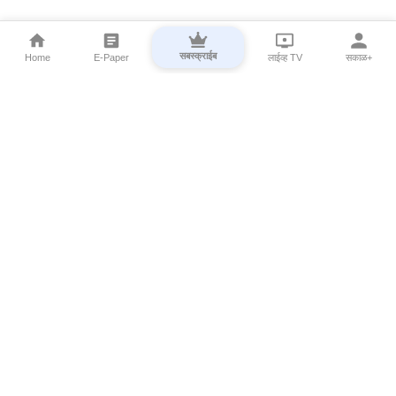
सबस्क्राईब
Home
E-Paper
लाईव्ह TV
सकाळ+
⌄
Marathi News
⌄
About Esakal
⌄
Digital Products