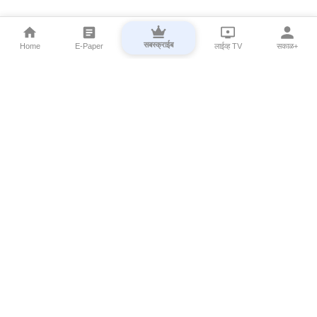
सबस्क्राईब
Home
E-Paper
लाईव्ह TV
सकाळ+
⌄
Marathi News
⌄
About Esakal
⌄
Digital Products