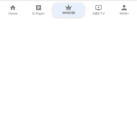
सबस्क्राईब
Home
E-Paper
लाईव्ह TV
सकाळ+
⌄
Marathi News
⌄
About Esakal
⌄
Digital Products
⌄
Sakal Programs