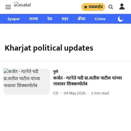
सबस्क्राईब
Epaper
ताज्या
देश
शहर
क्रीडा
Crime
साप्ताहिक
Kharjat political updates
पुणे
कर्जत - गटनेते पदी प्रा.सतीश पाटील यांच्या
नावावर शिक्कामोर्तब
CD
09 May 2026
2
min read