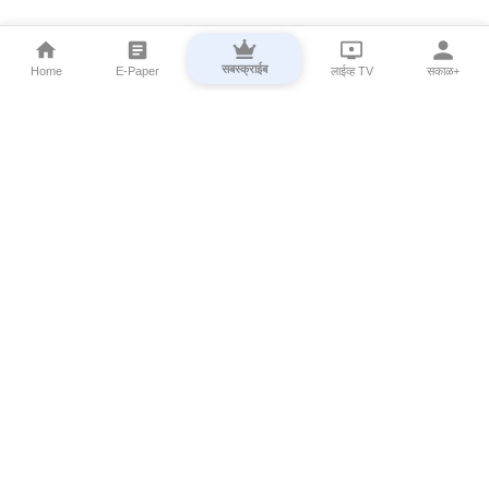
सबस्क्राईब
Home
E-Paper
लाईव्ह TV
सकाळ+
⌄
Marathi News
⌄
About Esakal
⌄
Digital Products