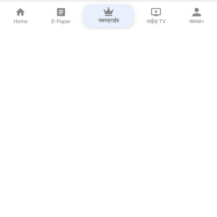
सबस्क्राईब
Home
E-Paper
लाईव्ह TV
सकाळ+
⌄
Marathi News
⌄
About Esakal
⌄
Digital Products
⌄
Sakal Programs