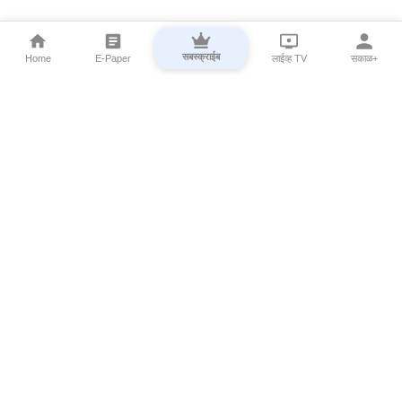
सबस्क्राईब
Home
E-Paper
लाईव्ह TV
सकाळ+
⌄
Marathi News
⌄
About Esakal
⌄
Digital Products