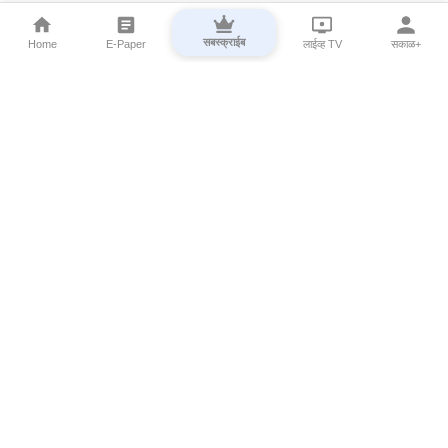
सबस्क्राईब
Home
E-Paper
लाईव्ह TV
सकाळ+
⌄
Marathi News
⌄
About Esakal
⌄
Digital Products
⌄
Sakal Programs