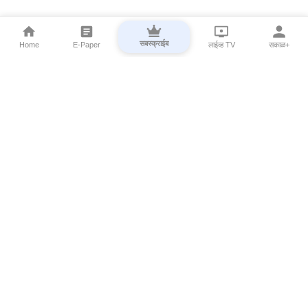
सबस्क्राईब
Home
E-Paper
लाईव्ह TV
सकाळ+
⌄
Marathi News
⌄
About Esakal
⌄
Digital Products