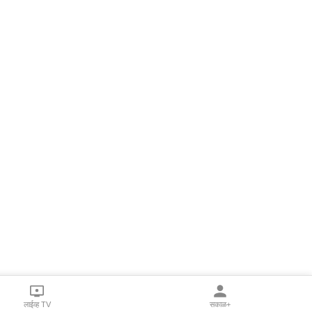
लाईव्ह TV
सकाळ+