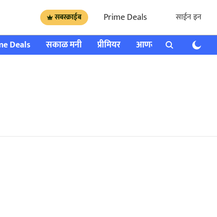
Prime Deals
साईन इन
सबस्क्राईब
me Deals
सकाळ मनी
प्रीमियर
आणखी
राशी भविष्य