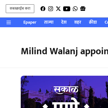
सबस्क्राईब करा
Epaper
ताज्या
देश
शहर
क्रीडा
C
Milind Walanj appoi