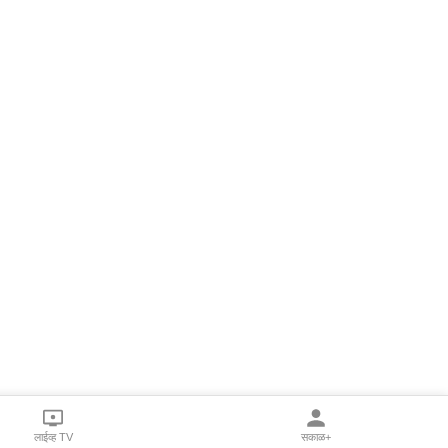
लाईव्ह TV
सकाळ+