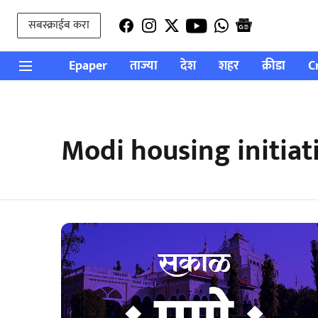
सबस्क्राईब करा
Epaper
ताज्या
देश
शहर
क्रीडा
C
Modi housing initiat