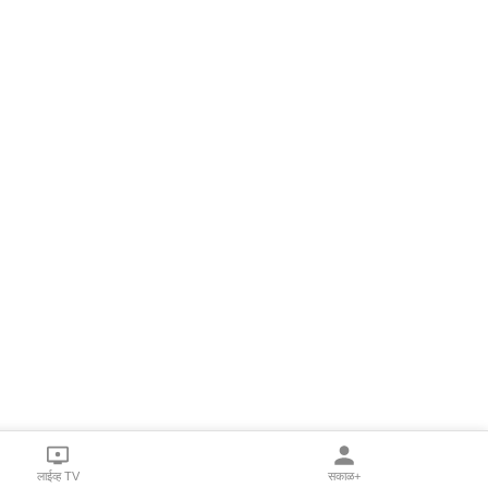
लाईव्ह TV
सकाळ+