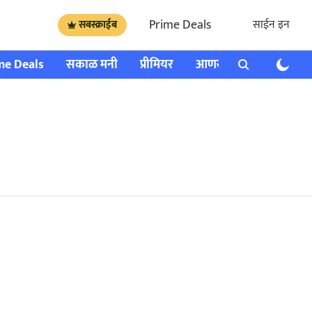
Prime Deals
साईन इन
सबस्क्राईब
me Deals
सकाळ मनी
प्रीमियर
आणखी
राशी भविष्य