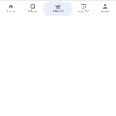
सबस्क्राईब
Home
E-Paper
लाईव्ह TV
सकाळ+
⌄
Marathi News
⌄
About Esakal
⌄
Digital Products
⌄
Sakal Programs