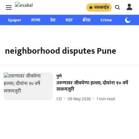
सबस्क्राईब
Epaper
ताज्या
देश
शहर
क्रीडा
Crime
साप्ताहिक
neighborhood disputes Pune
पुणे
तरुणावर जीवघेणा हल्ला; दोघांना १० वर्षे
सक्तमजुरी
CD
09 May 2026
1
min read