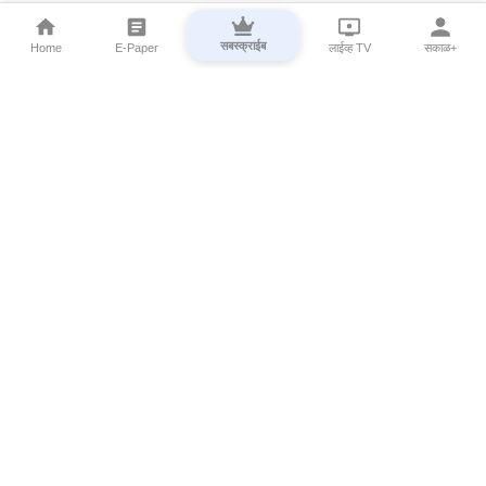
सबस्क्राईब
Home
E-Paper
लाईव्ह TV
सकाळ+
⌄
Marathi News
⌄
About Esakal
⌄
Digital Products
⌄
Sakal Programs