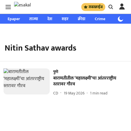
सबस्क्राईब
Epaper
ताज्या
देश
शहर
क्रीडा
Crime
साप्ताहिक
Nitin Sathav awards
पुणे
बारामतीतील ‘महालक्ष्मी’चा आंतरराष्ट्रीय
स्तरावर गौरव
CD
19 May 2026
1
min read