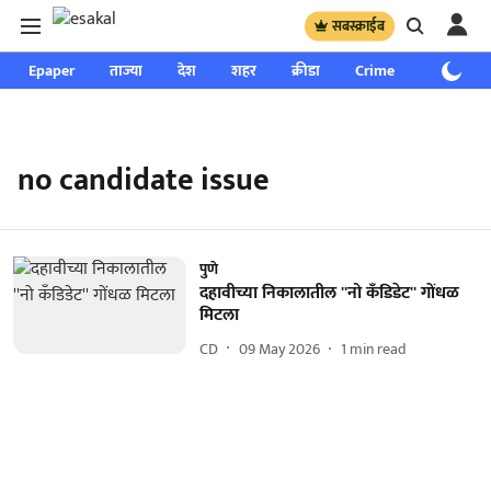
सबस्क्राईब
Epaper
ताज्या
देश
शहर
क्रीडा
Crime
साप्ताहिक
no candidate issue
पुणे
दहावीच्या निकालातील ''नो कॅंडिडेट'' गोंधळ
मिटला
CD
09 May 2026
1
min read