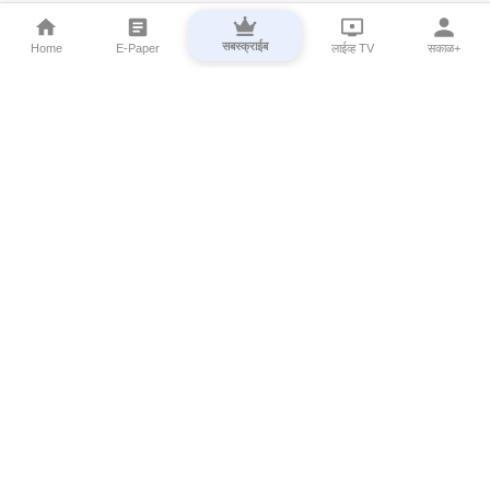
सबस्क्राईब
Home
E-Paper
लाईव्ह TV
सकाळ+
⌄
Marathi News
⌄
About Esakal
⌄
Digital Products
⌄
Sakal Programs