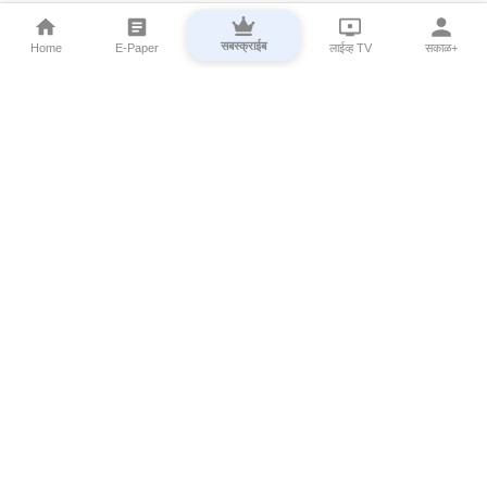
सबस्क्राईब
Home
E-Paper
लाईव्ह TV
सकाळ+
⌄
Marathi News
⌄
About Esakal
⌄
Digital Products
⌄
Sakal Programs