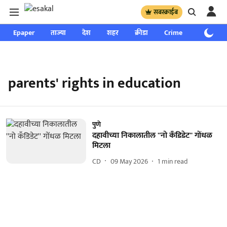
सबस्क्राईब
Epaper
ताज्या
देश
शहर
क्रीडा
Crime
साप्ताहिक
parents' rights in education
पुणे
दहावीच्या निकालातील ''नो कॅंडिडेट'' गोंधळ
मिटला
CD
09 May 2026
1
min read