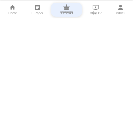
सबस्क्राईब
Home
E-Paper
लाईव्ह TV
सकाळ+
⌄
Marathi News
⌄
About Esakal
⌄
Digital Products
⌄
Sakal Programs