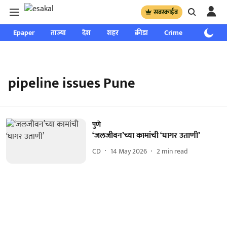
सबस्क्राईब
Epaper
ताज्या
देश
शहर
क्रीडा
Crime
साप्ताहिक
pipeline issues Pune
पुणे
‘जलजीवन’च्या कामांची ‘घागर उताणी’
CD
14 May 2026
2
min read