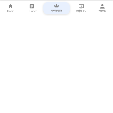
सबस्क्राईब
Home
E-Paper
लाईव्ह TV
सकाळ+
⌄
Marathi News
⌄
About Esakal
⌄
Digital Products
⌄
Sakal Programs