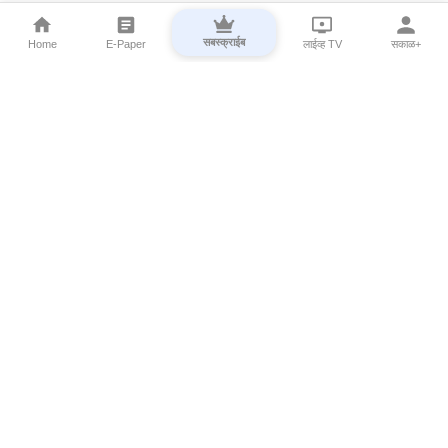
सबस्क्राईब
Home
E-Paper
लाईव्ह TV
सकाळ+
⌄
Marathi News
⌄
About Esakal
⌄
Digital Products
⌄
Sakal Programs