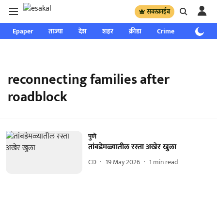
सबस्क्राईब
Epaper
ताज्या
देश
शहर
क्रीडा
Crime
साप्ताहिक
reconnecting families after
roadblock
पुणे
तांबडेमळ्यातील रस्ता अखेर खुला
CD
19 May 2026
1
min read