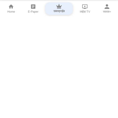
सबस्क्राईब
Home
E-Paper
लाईव्ह TV
सकाळ+
⌄
Marathi News
⌄
About Esakal
⌄
Digital Products
⌄
Sakal Programs