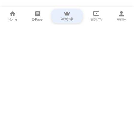
सबस्क्राईब
Home
E-Paper
लाईव्ह TV
सकाळ+
⌄
Marathi News
⌄
About Esakal
⌄
Digital Products