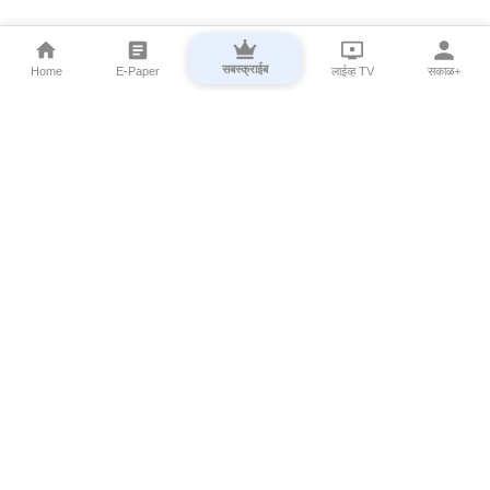
सबस्क्राईब
Home
E-Paper
लाईव्ह TV
सकाळ+
⌄
Marathi News
⌄
About Esakal
⌄
Digital Products