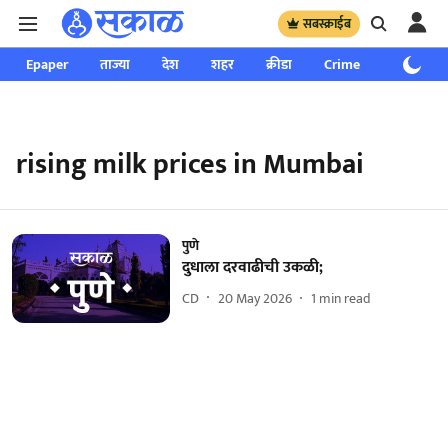
सबस्क्राईब
Epaper
ताज्या
देश
शहर
क्रीडा
Crime
साप्ताहिक
rising milk prices in Mumbai
पुणे
दुधाला दरवाढीची उकळी;
CD
20 May 2026
1
min read