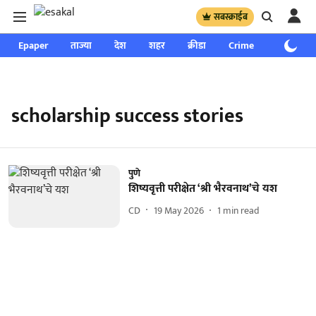
सबस्क्राईब
Epaper
ताज्या
देश
शहर
क्रीडा
Crime
साप्ताहिक
scholarship success stories
पुणे
शिष्यवृत्ती परीक्षेत ‘श्री भैरवनाथ’चे यश
CD
19 May 2026
1
min read