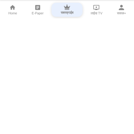
सबस्क्राईब
Home
E-Paper
लाईव्ह TV
सकाळ+
⌄
Marathi News
⌄
About Esakal
⌄
Digital Products
⌄
Sakal Programs