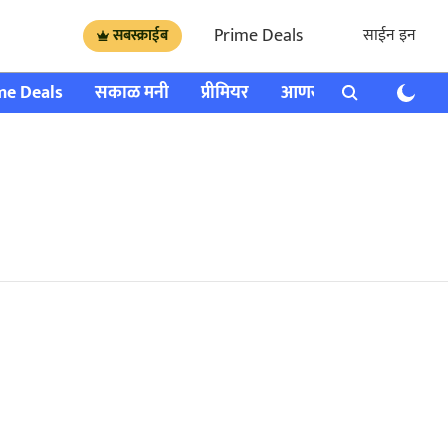
Prime Deals
साईन इन
सबस्क्राईब
me Deals
सकाळ मनी
प्रीमियर
आणखी
राशी भविष्य