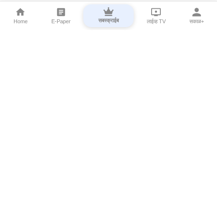
सबस्क्राईब
Home
E-Paper
लाईव्ह TV
सकाळ+
⌄
Marathi News
⌄
About Esakal
⌄
Digital Products
⌄
Sakal Programs