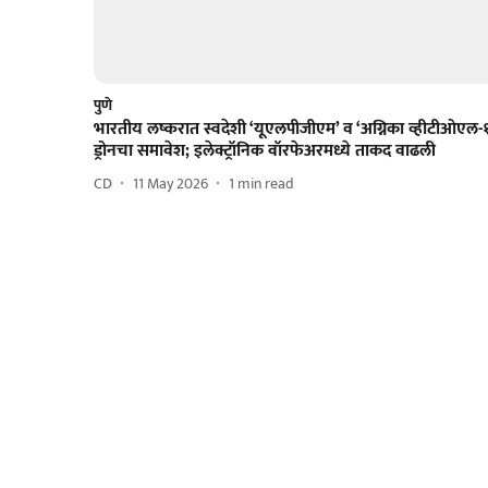
पुणे
भारतीय लष्करात स्वदेशी ‘यूएलपीजीएम’ व ‘अग्निका व्हीटीओएल-१
ड्रोनचा समावेश; इलेक्ट्रॉनिक वॉरफेअरमध्ये ताकद वाढली
CD
11 May 2026
1
min read