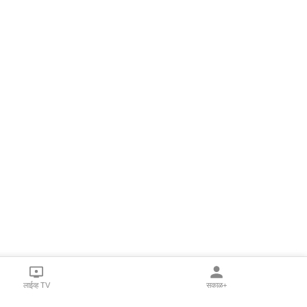
लाईव्ह TV
सकाळ+