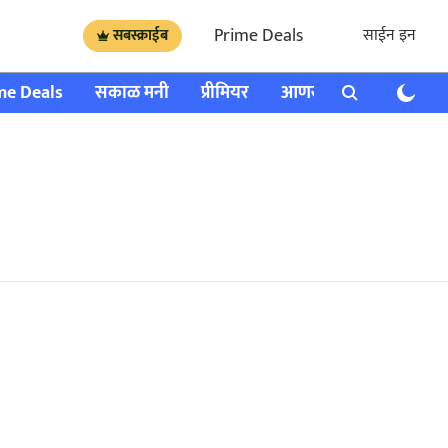
Prime Deals
साईन इन
सबस्क्राईब
me Deals
सकाळ मनी
प्रीमियर
आणखी
राशी भविष्य