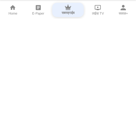
सबस्क्राईब
Home
E-Paper
लाईव्ह TV
सकाळ+
⌄
Marathi News
⌄
About Esakal
⌄
Digital Products
⌄
Sakal Programs