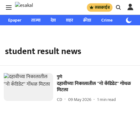
सबस्क्राईब
Epaper
ताज्या
देश
शहर
क्रीडा
Crime
साप्ताहिक
student result news
पुणे
दहावीच्या निकालातील ''नो कॅंडिडेट'' गोंधळ
मिटला
CD
09 May 2026
1
min read