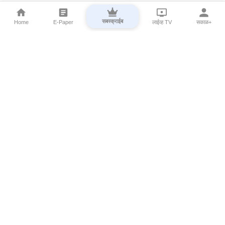
सबस्क्राईब
Home
E-Paper
लाईव्ह TV
सकाळ+
⌄
Marathi News
⌄
About Esakal
⌄
Digital Products
⌄
Sakal Programs