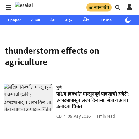
सबस्क्राईब
Epaper
ताज्या
देश
शहर
क्रीडा
Crime
साप्ताहिक
thunderstorm effects on
agriculture
पुणे
पश्चिम विदर्भात मान्सूनपूर्व पावसाची हजेरी;
उकाड्यापासून अल्प दिलासा, संत्रा व आंबा
उत्पादक चिंतेत
CD
09 May 2026
1
min read