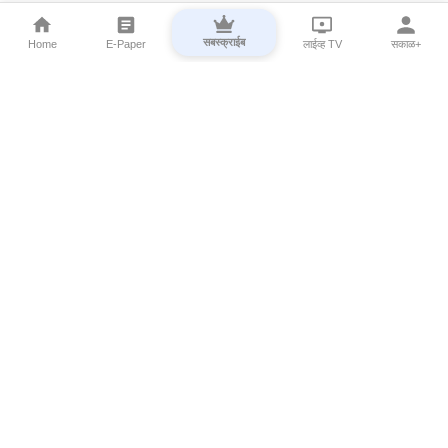
सबस्क्राईब
Home
E-Paper
लाईव्ह TV
सकाळ+
⌄
Marathi News
⌄
About Esakal
⌄
Digital Products
⌄
Sakal Programs