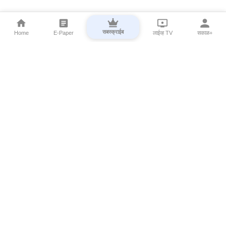
सबस्क्राईब
Home
E-Paper
लाईव्ह TV
सकाळ+
⌄
Marathi News
⌄
About Esakal
⌄
Digital Products