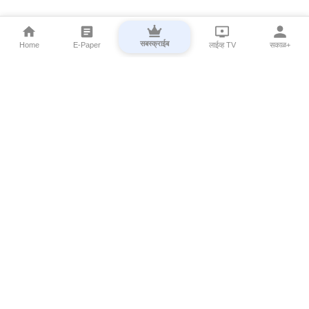
सबस्क्राईब
Home
E-Paper
लाईव्ह TV
सकाळ+
⌄
Marathi News
⌄
About Esakal
⌄
Digital Products