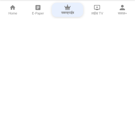
सबस्क्राईब
Home
E-Paper
लाईव्ह TV
सकाळ+
⌄
Marathi News
⌄
About Esakal
⌄
Digital Products
⌄
Sakal Programs