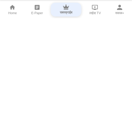
सबस्क्राईब
Home
E-Paper
लाईव्ह TV
सकाळ+
⌄
Marathi News
⌄
About Esakal
⌄
Digital Products
⌄
Sakal Programs