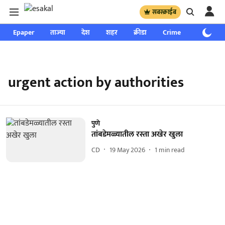
सबस्क्राईब
Epaper
ताज्या
देश
शहर
क्रीडा
Crime
साप्ताहिक
urgent action by authorities
पुणे
तांबडेमळ्यातील रस्ता अखेर खुला
CD
19 May 2026
1
min read