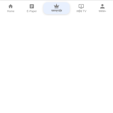
सबस्क्राईब
Home
E-Paper
लाईव्ह TV
सकाळ+
⌄
Marathi News
⌄
About Esakal
⌄
Digital Products
⌄
Sakal Programs