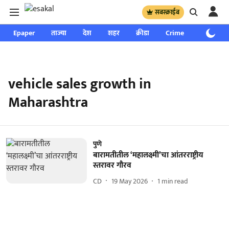
सबस्क्राईब
Epaper
ताज्या
देश
शहर
क्रीडा
Crime
साप्ताहिक
vehicle sales growth in
Maharashtra
पुणे
बारामतीतील ‘महालक्ष्मी’चा आंतरराष्ट्रीय
स्तरावर गौरव
CD
19 May 2026
1
min read