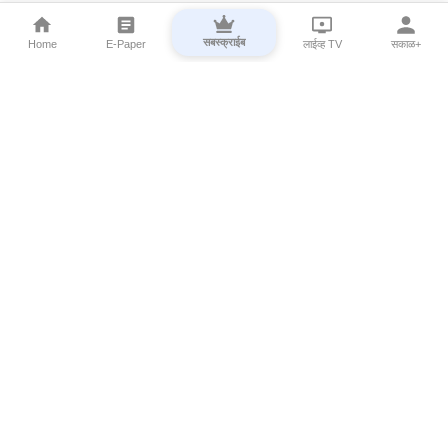
सबस्क्राईब
Home
E-Paper
लाईव्ह TV
सकाळ+
⌄
Marathi News
⌄
About Esakal
⌄
Digital Products
⌄
Sakal Programs