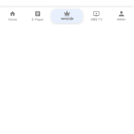
सबस्क्राईब
Home
E-Paper
लाईव्ह TV
सकाळ+
⌄
Marathi News
⌄
About Esakal
⌄
Digital Products