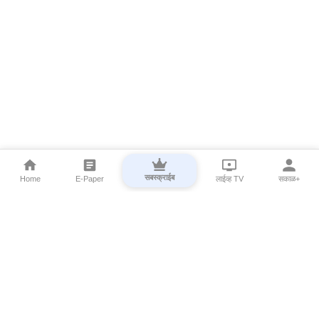
सबस्क्राईब
Home
E-Paper
लाईव्ह TV
सकाळ+
⌄
Marathi News