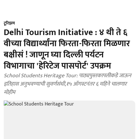
टूरिझम
Delhi Tourism Initiative : ४ थी ते ६
वीच्या विद्यार्थ्यांना फिरता-फिरता मिळणार
बक्षीसं ! जाणून घ्या दिल्ली पर्यटन
विभागाचा 'हेरिटेज पासपोर्ट' उपक्रम
School Students Heritage Tour: पाठ्यपुस्तकापलीकडे जाऊन
इतिहास अनुभवण्याची सुवर्णसंधी,१५ ऑगस्टनंतर ६ महिने चालणार
मोहीम