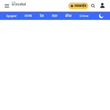
सबस्क्राईब
Epaper
ताज्या
देश
शहर
क्रीडा
Crime
साप्ताहिक