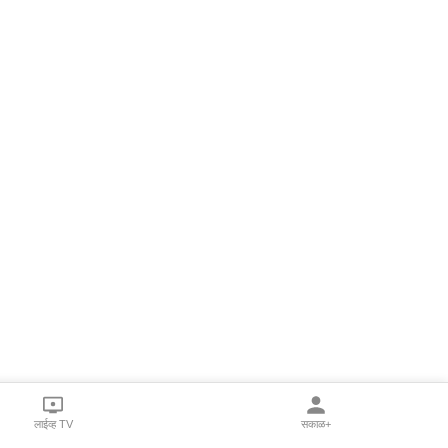
लाईव्ह TV
सकाळ+