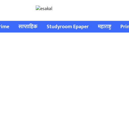
rime
साप्ताहिक
Studyroom Epaper
महाराष्ट्र
Pri