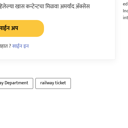
ेल्या खास कन्टेन्टचा मिळवा अमर्याद ॲक्सेस
साईन अप
आहात ?
साईन इन
ay Department
railway ticket