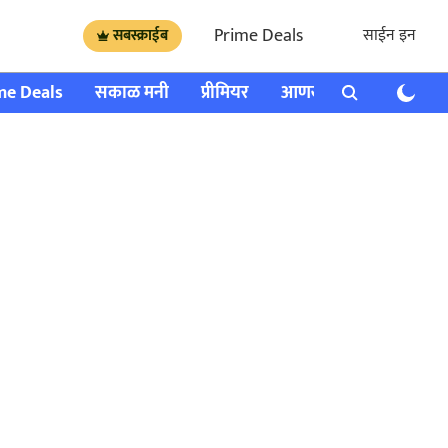
Prime Deals
साईन इन
सबस्क्राईब
me Deals
सकाळ मनी
प्रीमियर
आणखी
राशी भविष्य