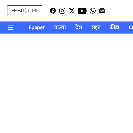
सबस्क्राईब करा
Epaper
ताज्या
देश
शहर
क्रीडा
C