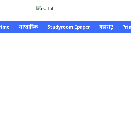
rime
साप्ताहिक
Studyroom Epaper
महाराष्ट्र
Pri