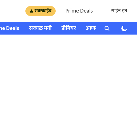
Prime Deals
साईन इन
सबस्क्राईब
me Deals
सकाळ मनी
प्रीमियर
आणखी
राशी भविष्य