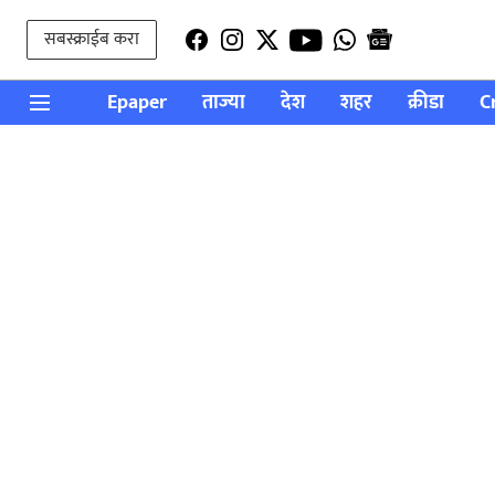
सबस्क्राईब करा
Epaper
ताज्या
देश
शहर
क्रीडा
C