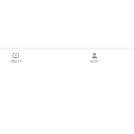
लाईव्ह TV
सकाळ+