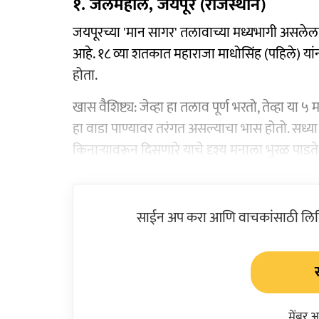
१. जलमहाल, जयपूर (राजस्थान)
जयपूरच्या 'मान सागर' तलावाच्या मध्यभागी असलेला
आहे. १८ व्या शतकात महाराजा माधोसिंह (पहिले) या
होता.
खास वैशिष्ट्य: जेव्हा हा तलाव पूर्ण भरतो, तेव्हा य
हा वाडा पाण्यावर तरंगत असल्याचा भास होतो. सध्य
किनाऱ्यावरून दिसणारे याचे दृश्य मनाला भुरळ पाडते
साईन अप करा आणि वाचकांसाठी लिहिल
मेंबर 