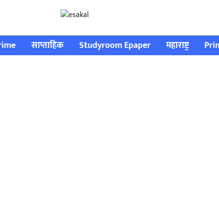
rime
साप्ताहिक
Studyroom Epaper
महाराष्ट्र
Pri