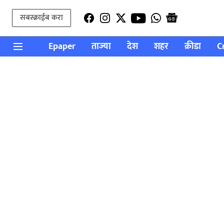
सबस्क्राईब करा
Epaper
ताज्या
देश
शहर
क्रीडा
C