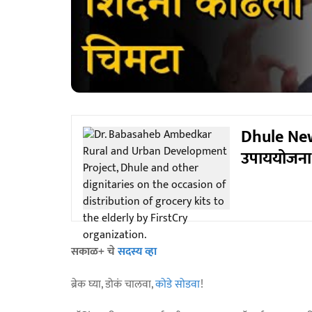
Dhule New
उपाययोजना;
सकाळ+ चे
सदस्य व्हा
ब्रेक घ्या, डोकं चालवा,
कोडे सोडवा
!