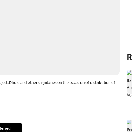
R
t, Dhule and other dignitaries on the occasion of distribution of
ferred