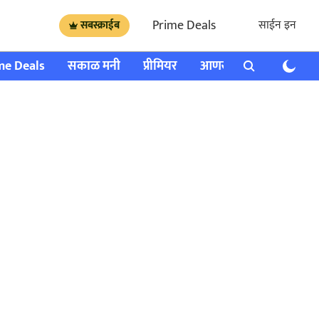
Prime Deals
साईन इन
सबस्क्राईब
me Deals
सकाळ मनी
प्रीमियर
आणखी
राशी भविष्य