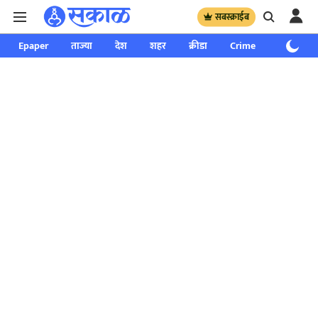
सबस्क्राईब
Epaper
ताज्या
देश
शहर
क्रीडा
Crime
साप्ताहिक