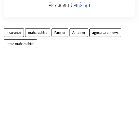
मेंबर आहात ?
साईन इन
Insurance
maharashtra
Farmer
Amalner
agricultural news
uttar maharashtra