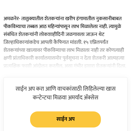
अमळनेर- तालुक्यातील शेतकऱ्यांना खरीप हंगामातील नुकसानीबाबत
पीकविम्याचा तब्बल आठ महिन्यांपासून लाभ मिळालेला नाही. त्यामुळे
संबंधित शेतकऱ्यांनी लोकशाहीदिनी जळगावला जाऊन थेट
जिल्हाधिकाऱ्यांकडेच आपली कैफियत मांडली. १५ एप्रिलपर्यंत
शेतकऱ्यांच्या खात्यावर पीकविम्याचा लाभ मिळाला नाही तर कोणत्याही
क्षणी प्रांताधिकारी कार्यालयासमोर पूर्वसूचना न देता शेतकरी आत्महत्या
प्रात्यक्षिक फाशी आंदोलन करतील, असा गंभीर इशारा शेतकऱ्यांनी दिला.
साईन अप करा आणि वाचकांसाठी लिहिलेल्या खास
कन्टेन्टचा मिळवा अमर्याद ॲक्सेस
साईन अप