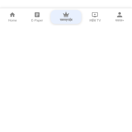
सबस्क्राईब
Home
E-Paper
लाईव्ह TV
सकाळ+
⌄
Marathi News
⌄
About Esakal
⌄
Digital Products
⌄
Sakal Programs