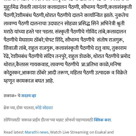
मुहूर्तमेढ रोवली त्यानंतर कलादालन पैठणी, सौभाग्य पैठणी,कलासंस्कृती
पैठणी,रेशीमबंध पैठणी,थोरात पैठणीचे दालने कार्यान्वित झाले. नुकतेच
लावण्य पैठणी दालनाचा उदघाटन सोहळा प्रसिद्ध सिने अभिनेत्री श्रृती
मराठे यांच्या हस्ते पार पडला. संस्कृती पैठणीचे गोविंद तांबे,कलादालन
पैठणीचे मेघशाम ठोंबरे,पोपट शिंदे, सौभाग्य पैठणीचे संतोष राजगुरू,
शिवाजी तांबे, राहुल राजगुरू, कलासंस्कृती पैठणीचे दत्तु वाघ, तुकाराम
रेंढे, रेशीमबंध पैठणीचे संदिप तनपुरे, राहुल शेळके, थोरात पैठणीचे प्रमोद
थोरात,कैलास गायकवाड, लावण्य पैठणीचे प्रा.प्रतिभा काळे,मनिषा
कोठूरकर,आकाश ठोंबरे आदी तरूण, महिला पैठणी उत्पादक व विक्रेते
म्हणून कामकाज बघत आहे.
सकाळ+ चे
सदस्य व्हा
ब्रेक घ्या, डोकं चालवा,
कोडे सोडवा
!
शॉपिंगसाठी 'सकाळ प्राईम डील्स'च्या भन्नाट ऑफर्स पाहण्यासाठी
क्लिक करा
.
Read latest
Marathi news
, Watch Live Streaming on Esakal and