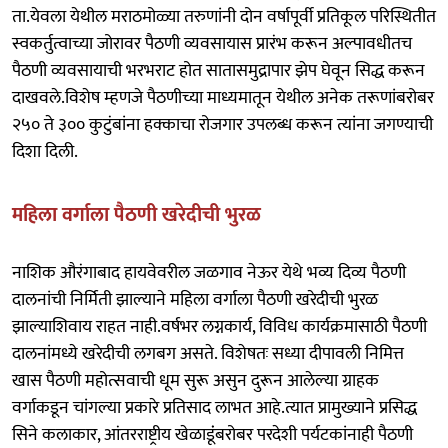
ता.येवला येथील मराठमोळ्या तरुणांनी दोन वर्षापूर्वी प्रतिकूल परिस्थितीत
स्वकर्तुत्वाच्या जोरावर पैठणी व्यवसायास प्रारंभ करून अल्पावधीतच
पैठणी व्यवसायाची भरभराट होत सातासमुद्रापार झेप घेवून सिद्ध करून
दाखवले.विशेष म्हणजे पैठणीच्या माध्यमातून येथील अनेक तरूणांबरोबर
२५० ते ३०० कुटुंबांना हक्काचा रोजगार उपलब्ध करून त्यांना जगण्याची
दिशा दिली.
महिला वर्गाला पैठणी खरेदीची भुरळ
नाशिक औरंगाबाद हायवेवरील जळगाव नेऊर येथे भव्य दिव्य पैठणी
दालनांची निर्मिती झाल्याने महिला वर्गाला पैठणी खरेदीची भुरळ
झाल्याशिवाय राहत नाही.वर्षभर लग्नकार्य, विविध कार्यक्रमासाठी पैठणी
दालनांमध्ये खरेदीची लगबग असते. विशेषतः सध्या दीपावली निमित्त
खास पैठणी महोत्सवाची धूम सुरू असुन दुरून आलेल्या ग्राहक
वर्गाकडून चांगल्या प्रकारे प्रतिसाद लाभत आहे.त्यात प्रामुख्याने प्रसिद्ध
सिने कलाकार, आंतरराष्ट्रीय खेळाडूंंबरोबर परदेशी पर्यटकांनाही पैठणी