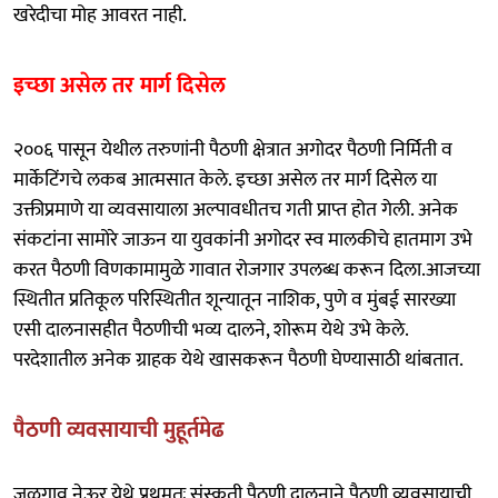
खरेदीचा मोह आवरत नाही.
इच्छा असेल तर मार्ग दिसेल
२००६ पासून येथील तरुणांनी पैठणी क्षेत्रात अगोदर पैठणी निर्मिती व
मार्केटिंगचे लकब आत्मसात केले. इच्छा असेल तर मार्ग दिसेल या
उक्तीप्रमाणे या व्यवसायाला अल्पावधीतच गती प्राप्त होत गेली. अनेक
संकटांना सामोरे जाऊन या युवकांनी अगोदर स्व मालकीचे हातमाग उभे
करत पैठणी विणकामामुळे गावात रोजगार उपलब्ध करून दिला.आजच्या
स्थितीत प्रतिकूल परिस्थितीत शून्यातून नाशिक, पुणे व मुंबई सारख्या
एसी दालनासहीत पैठणीची भव्य दालने, शोरूम येथे उभे केले.
परदेशातील अनेक ग्राहक येथे खासकरून पैठणी घेण्यासाठी थांबतात.
पैठणी व्यवसायाची मुहूर्तमेढ
जळगाव नेऊर येथे प्रथमतः संस्कृती पैठणी दालनाने पैठणी व्यवसायाची