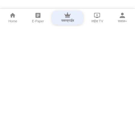
सबस्क्राईब
Home
E-Paper
लाईव्ह TV
सकाळ+
⌄
Marathi News
⌄
About Esakal
⌄
Digital Products
⌄
Sakal Programs