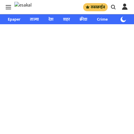
सबस्क्राईब
Epaper
ताज्या
देश
शहर
क्रीडा
Crime
साप्ताहिक