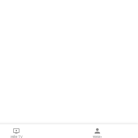
लाईव्ह TV
सकाळ+