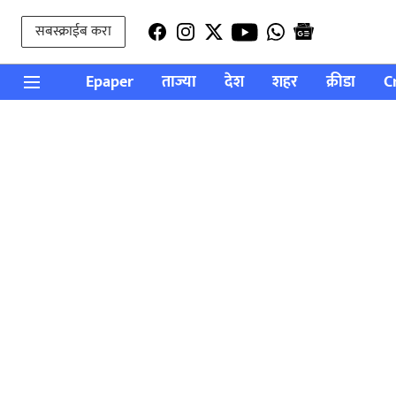
सबस्क्राईब करा
Epaper
ताज्या
देश
शहर
क्रीडा
C