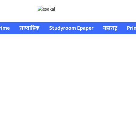
rime
साप्ताहिक
Studyroom Epaper
महाराष्ट्र
Pri