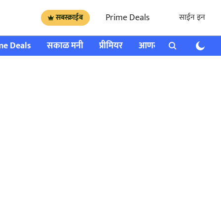
Prime Deals
साईन इन
सबस्क्राईब
me Deals
सकाळ मनी
प्रीमियर
आणखी
राशी भविष्य