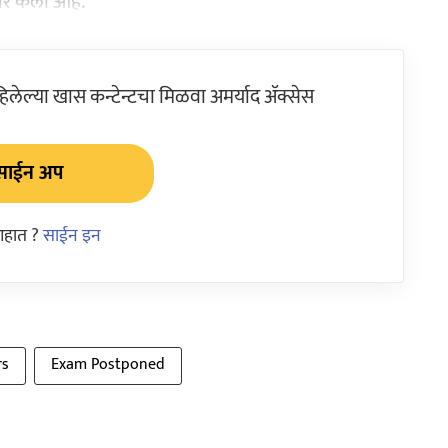
ीर केला आहे.
ेल्या खास कन्टेन्टचा मिळवा अमर्याद ॲक्सेस
साईन अप
आहात ?
साईन इन
rs
Exam Postponed