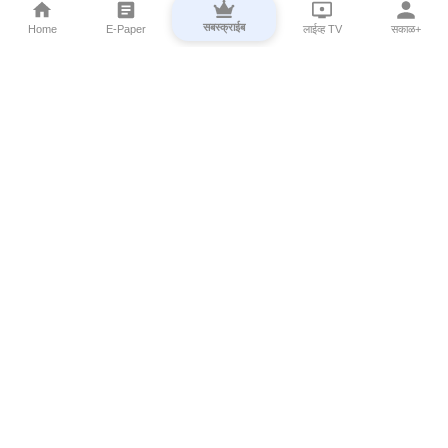
सबस्क्राईब
Home
E-Paper
लाईव्ह TV
सकाळ+
⌄
Marathi News
⌄
About Esakal
⌄
Digital Products
⌄
Sakal Programs
⌄
Print Products