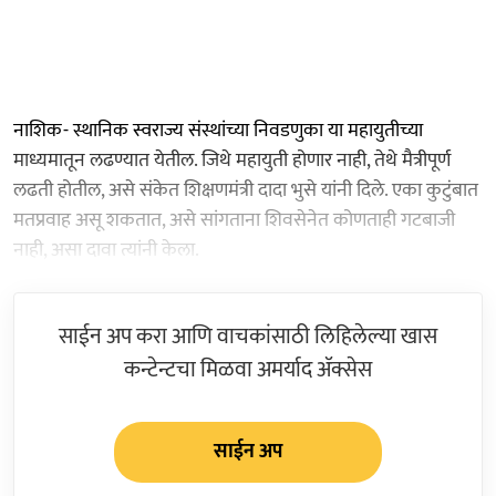
नाशिक- स्थानिक स्वराज्य संस्थांच्या निवडणुका या महायुतीच्या
माध्यमातून लढण्यात येतील. जिथे महायुती होणार नाही, तेथे मैत्रीपूर्ण
लढती होतील, असे संकेत शिक्षणमंत्री दादा भुसे यांनी दिले. एका कुटुंबात
मतप्रवाह असू शकतात, असे सांगताना शिवसेनेत कोणताही गटबाजी
नाही, असा दावा त्यांनी केला.
साईन अप करा आणि वाचकांसाठी लिहिलेल्या खास
कन्टेन्टचा मिळवा अमर्याद ॲक्सेस
साईन अप