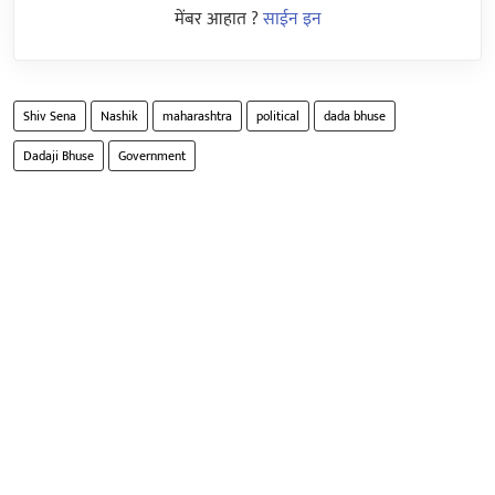
मेंबर आहात ?
साईन इन
Shiv Sena
Nashik
maharashtra
political
dada bhuse
Dadaji Bhuse
Government