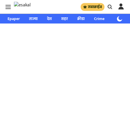
सबस्क्राईब
Epaper
ताज्या
देश
शहर
क्रीडा
Crime
साप्ताहिक