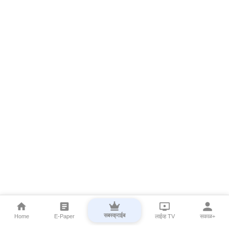
सबस्क्राईब
Home
E-Paper
लाईव्ह TV
सकाळ+