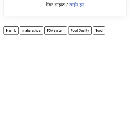
मेंबर आहात ?
साईन इन
Nashik
maharashtra
FDA system
Food Quality
'food