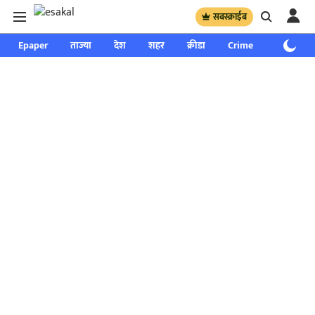
सबस्क्राईब
Epaper
ताज्या
देश
शहर
क्रीडा
Crime
साप्ताहिक