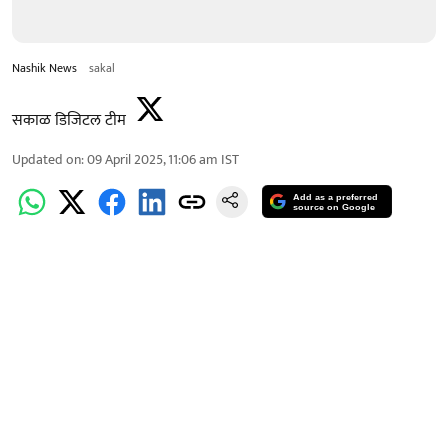
Nashik News
sakal
सकाळ डिजिटल टीम
Updated on
:
09 April 2025, 11:06 am
IST
Add as a preferred
source on Google