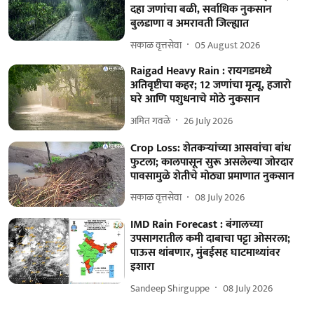
दहा जणांचा बळी, सर्वाधिक नुकसान
बुलडाणा व अमरावती जिल्ह्यात
सकाळ वृत्तसेवा
05 August 2026
Raigad Heavy Rain : रायगडमध्ये
अतिवृष्टीचा कहर; 12 जणांचा मृत्यू, हजारो
घरे आणि पशुधनाचे मोठे नुकसान
अमित गवळे
26 July 2026
Crop Loss: शेतकऱ्यांच्या आसवांचा बांध
फुटला; कालपासून सुरू असलेल्या जोरदार
पावसामुळे शेतीचे मोठ्या प्रमाणात नुकसान
सकाळ वृत्तसेवा
08 July 2026
IMD Rain Forecast : बंगालच्या
उपसागरातील कमी दाबाचा पट्टा ओसरला;
पाऊस थांबणार, मुंबईसह घाटमाथ्यांवर
इशारा
Sandeep Shirguppe
08 July 2026