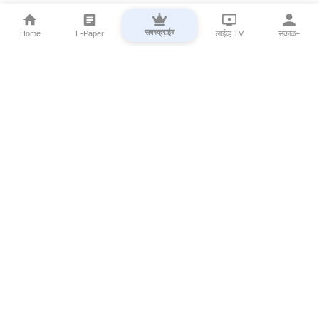
सबस्क्राईब
Home
E-Paper
लाईव्ह TV
सकाळ+
⌄
Marathi News
⌄
About Esakal
⌄
Digital Products
⌄
Sakal Programs