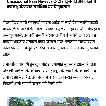
Unseasonal Rain News : तळोदा तालुक्यात अवकाळीचा
दणका; परिसरात सर्वाधिक घरांचे नुकसान
शेळ्यामेंढ्या गायी मृत्यूमुखी पडल्या आहेत व आदी शेतकऱ्यांचे वादळी
वाऱ्यामुळे व .गारपीठीने मोठ्या प्रमाणात नुकसान होऊन शेतातील झाडे
उन्मळून पडले, तर नवी शेमळी परिसरात वीज कंपनीचे खांब अक्षरशः
वाकले आहेत व शेतकरी कांदा चाळीत भरत असताना उघड्यावरील
कांदा पावसात भिजून प्लास्टिकचे कागद उडाल्याने अतोनात नुकसान
झाले.
जनावरांचा चारा भिजुन खूप मोठ्या प्रमाणात नुकसान झाल्याने हाता
तोंडाशी आलेला शेतकऱ्यांचा घास हिरावून घेतल्याने शेतकऱ्यांचे अश्रु
अनावर झाले आहेत. तरी पंचनामे करून लवकरात लवकर भरपाई
मिळावी अशी मागणी ग्रामस्थांनी केली आहे .