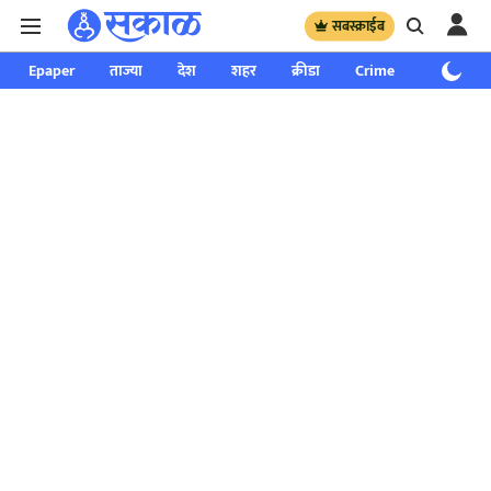
सबस्क्राईब
Epaper
ताज्या
देश
शहर
क्रीडा
Crime
साप्ताहिक