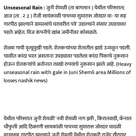
Unseasonal Rain :
जुनी शेमळी (ता बागलान ) येथील परिसरात(
आज (ता . २ ३ ) रोजी सायंकाळी पाचच्या सुमारास जोरदार वा- या सह
गारपीठ झाल्याने ग्रामस्थांचे घरावरील पत्रे' उडाल्याने संसार उघडयावर
पडले आहेत. विज कंपनीचे खांब जमीनीवर कोसळले.
शेळ्या गायी मृत्यूमुखी पडले. शेतकऱ्यांच्या शेतातील झाडे उन्मळुन पडली.
चाळीत कांदा भरत असताना उघड्यावर पडलेला कांदा पिकाचे नुकसान
होऊन शेतकऱ्यांचे अतोनात लाखो रुपयाचे नुकसान झाले आहे. (Heavy
unseasonal rain with gale in Juni Shemli area Millions of
losses nashik news)
येथील परिसरात जुनी शेमळी' नवी शेमळी नाग झरी , किरातवाडी, कॅनाल
चौफुली आदि ठिकाणी सायकांळी पाचच्या सुमारास जोरदार वादळी
वार्‍यासह गारपीठ झाल्याने जुनी शेमळी येथील शेतकरी राजेंद्र खैरणार