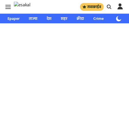
सबस्क्राईब
Epaper
ताज्या
देश
शहर
क्रीडा
Crime
साप्ताहिक