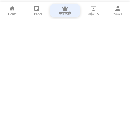
सबस्क्राईब
Home
E-Paper
लाईव्ह TV
सकाळ+
⌄
Marathi News
⌄
About Esakal
⌄
Digital Products
⌄
Sakal Programs
⌄
Print Products